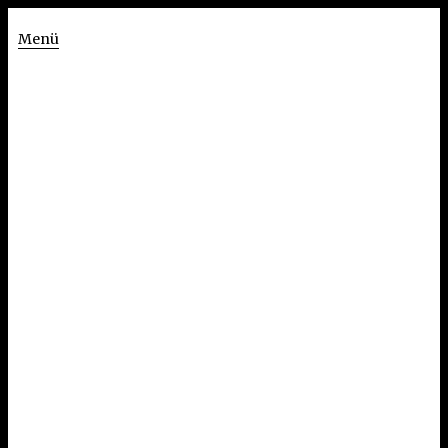
Menü
Alexa Eisner
Bowler Hat