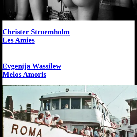
Christer Stroemholm
Les Amies
Evgenija Wassilew
Melos Amoris